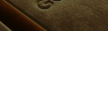
عن ركن السبائك
الرئيسية